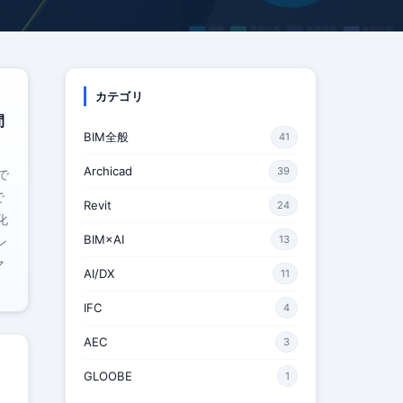
カテゴリ
間
BIM全般
41
Archicad
39
で
で
Revit
24
化
BIM×AI
13
ン
マ
AI/DX
11
IFC
4
AEC
3
GLOOBE
1