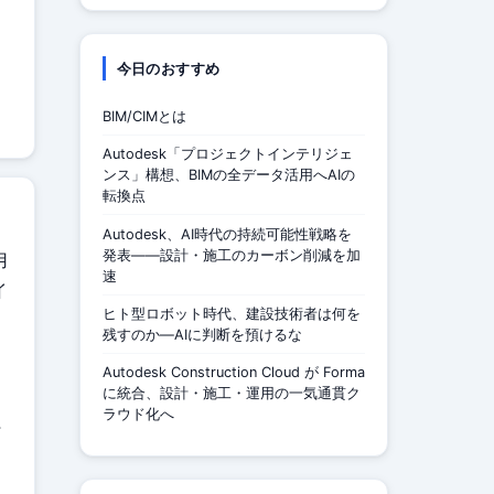
今日のおすすめ
BIM/CIMとは
Autodesk「プロジェクトインテリジェ
ンス」構想、BIMの全データ活用へAIの
転換点
Autodesk、AI時代の持続可能性戦略を
発表——設計・施工のカーボン削減を加
用
速
イ
ヒト型ロボット時代、建設技術者は何を
残すのか—AIに判断を預けるな
Autodesk Construction Cloud が Forma
に統合、設計・施工・運用の一気通貫ク
ラウド化へ
行