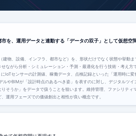
都市を、運用データと連動する「データの双子」として仮想空
界の対象（建物、設備、インフラ、都市など）を、形状だけでなく状態や挙動ま
させながら分析・シミュレーション・予測・最適化を行う技術・考え方
こにIoTセンサーの計測値、稼働データ、点検記録といった「運用時に変
デルやBIMが「設計時点のあるべき姿」を表すのに対し、デジタルツイ
なりそうか」をデータで扱うことを狙います。維持管理、ファシリティ
ど、運用フェーズでの価値創出と相性が良い概念です。
含めて仮想空間に再現する