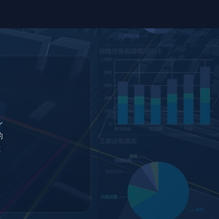
ン
的
ま