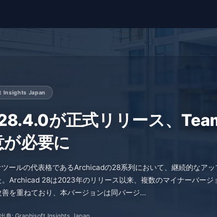
t Insights Japan
ad 28.4.0が正式リリース、Tea
意が必要に
IM設計ツールの代表格であるArchicadの28系列において、継続的なアッ
Archicad 28は2023年のリリース以来、複数のマイナーバージ
改善を重ねており、本バージョンは同バージ…
出典: Graphisoft Insights Japan