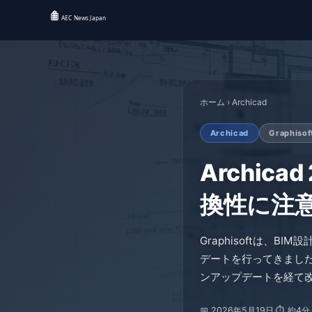
ホーム
›
Archicad
Archicad
Graphisof
Archic
換性に注
Graphisoftは、B
デートを行ってきました。
ンアップデートを経て
📅 2026年5月19日
·
⏱ 約4分
·