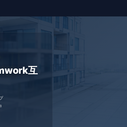
mwork互
プ
ョ