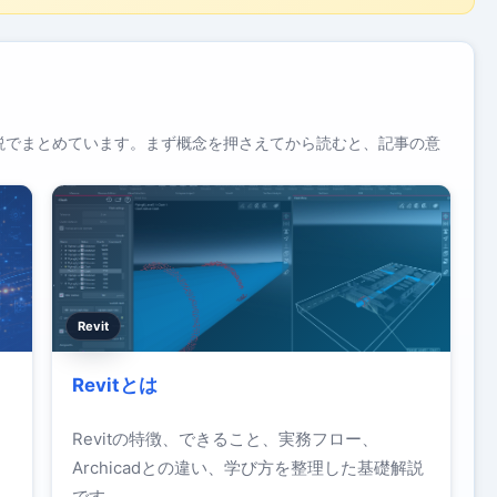
説でまとめています。まず概念を押さえてから読むと、記事の意
Revit
Revitとは
そ
Revitの特徴、できること、実務フロー、
導
Archicadとの違い、学び方を整理した基礎解説