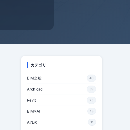
カテゴリ
BIM全般
40
Archicad
39
Revit
25
BIM×AI
13
AI/DX
11