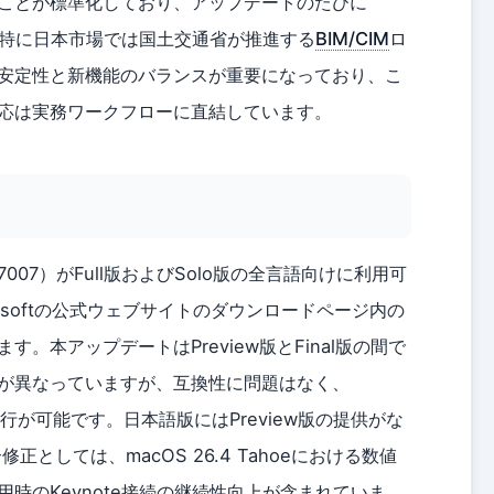
ことが標準化しており、アップデートのたびに
す。特に日本市場では国土交通省が推進する
BIM/CIM
ロ
安定性と新機能のバランスが重要になっており、こ
応は実務ワークフローに直結しています。
006・7007）がFull版およびSolo版の全言語向けに利用可
isoftの公式ウェブサイトのダウンロードページ内の
。本アップデートはPreview版とFinal版の間で
が異なっていますが、互換性に問題はなく、
な移行が可能です。日本語版にはPreview版の提供がな
正としては、macOS 26.4 Tahoeにおける数値
時のKeynote接続の継続性向上が含まれていま