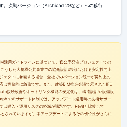
次期バージョン（Archicad 29など）への移行
CIM活用ガイドラインに基づいて、官公庁発注プロジェクトでの
ートはこうした大規模公共事業での協働設計環境における安定性向上
ジェクトに参画する場合、全社でのバージョン統一が契約上の
は実務的に急務です。また、建築BIM推進会議で示されたIFC
note接続改善やホットリンク機能の安定化は、構造設計や設備設
phisoftサポート体制では、アップデート適用時の技術サポー
は導入・運用リスクの軽減が課題です。Revitと比較して
能が高いとされていますが、本アップデートによるその優位性がさらに