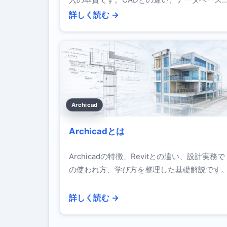
入の本質です。CADとの違い、データベース
しての構造、実務DXとの関係を整理した基礎
詳しく読む →
説です。
Archicad
Archicadとは
Archicadの特徴、Revitとの違い、設計実務で
の使われ方、学び方を整理した基礎解説です
詳しく読む →