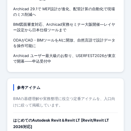
Archicad 29.1で MEP設計が進化、配管計算の自動化で現場
のミス削減へ
BIM図面審査対応、Archicad実務セミナー大阪開催—レイヤ
ー設定から日本仕様ツールまで
ODAがCAD・BIMツールをAIに開放、自然言語で設計データ
を操作可能に
Archicad ユーザー最大級のお祭り、USERFEST2026が東京
で開幕——申込受付中
参考アイテム
BIMの基礎理解や実務整理に役立つ定番アイテムを、入口向
けに絞って掲載しています。
はじめてのAutodesk Revit＆Revit LT [Revit/Revit LT
2026対応]