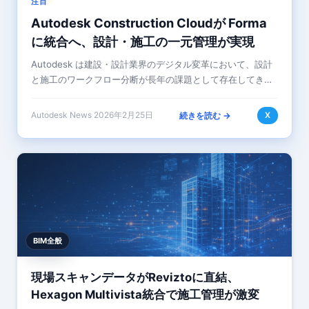
注目
Autodesk Construction Cloudが Forma
に統合へ、設計・施工の一元管理が実現
Autodesk は建設・設計業界のデジタル変革において、設計
と施工のワークフロー分断が長年の課題として存在してきま
した。従来、設計段階では Revit などの BIM ツールが中心
となり、施工段階で…
Autodesk News
·
2026年2月25日
続きを読む →
X
BIM全般
現場スキャンデータがReviztoに直結、
Hexagon Multivista統合で施工管理が激変