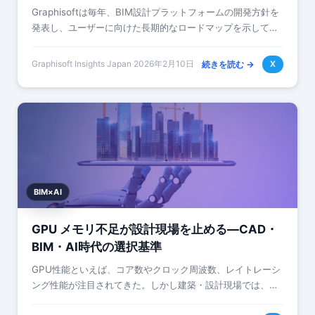
Graphisoftは毎年、BIM設計プラットフォームの開発方針を
発表し、ユーザーに向けた長期的なロードマップを示してき
ました。2026年のリリーススケジュール発表は、建築・設計
業界においてBIM標準…
Graphisoft Insights Japan
·
2026年2月10日
続きを読む →
X
BIM×AI
GPU メモリ不足が設計現場を止める—CAD・
BIM・AI時代の選択基準
GPU性能といえば、コア数やクロック周波数、レイトレーシ
ング性能が注目されてきた。しかし建築・設計現場では、む
しろGPUメモリの不足がワークフローを深刻に阻害する実態