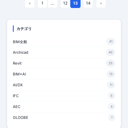
‹
1
…
12
13
14
›
カテゴリ
BIM全般
41
Archicad
40
Revit
25
BIM×AI
13
AI/DX
11
IFC
5
AEC
4
GLOOBE
1