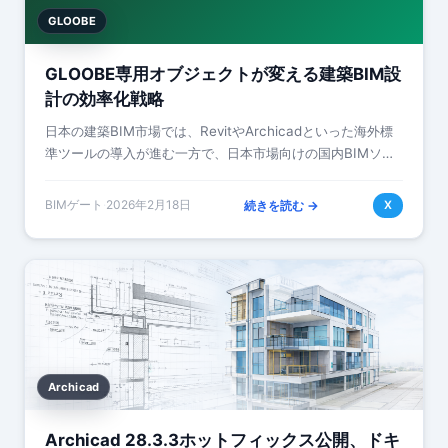
GLOOBE
GLOOBE専用オブジェクトが変える建築BIM設
計の効率化戦略
日本の建築BIM市場では、RevitやArchicadといった海外標
準ツールの導入が進む一方で、日本市場向けの国内BIMソリ
ューション「GLOOBE」の実務的な活用方法が設計事務所や
ゼネコンの関心を集…
BIMゲート
·
2026年2月18日
続きを読む →
X
Archicad
Archicad 28.3.3ホットフィックス公開、ドキ