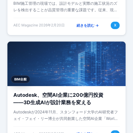
BIM施工管理の現場では、設計モデルと実際の施工状況のズ
レを検出することが品質管理の重要な課題です。従来、現場
のレーザースキャンや写真測量で取得した現実データと設計
モデルを比較する作業は、複数のツール…
AEC Magazine
·
2026年2月20日
続きを読む →
X
BIM全般
Autodesk、空間AI企業に200億円投資
――3D生成AIが設計業務を変える
Autodeskが2024年11月、スタンフォード大学のAI研究者フ
ェイ・フェイ・リー博士が共同創業した空間AI企業「World
Labs」に2億ドルの戦略的投資を実施しました。World Labs
の…