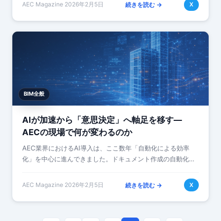
がある。BIMモデルの複雑化、フォ…
AEC Magazine
·
2026年2月5日
続きを読む →
X
BIM全般
AIが加速から「意思決定」へ軸足を移す—
AECの現場で何が変わるのか
AEC業界におけるAI導入は、ここ数年「自動化による効率
化」を中心に進んできました。ドキュメント作成の自動化、
調整プロセスの迅速化、繰り返し作業の削減といった取り組
みです。しかし建設業界が直面する根本…
AEC Magazine
·
2026年2月5日
続きを読む →
X