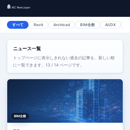
すべて
Revit
Archicad
BIM全般
AI/DX
I
ニュース一覧
トップページに表示しきれない過去の記事を、新しい順
に一覧できます。13 / 14 ページです。
BIM全般