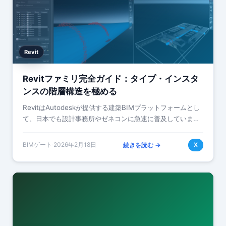
Revit
Revitファミリ完全ガイド：タイプ・インスタ
ンスの階層構造を極める
RevitはAutodeskが提供する建築BIMプラットフォームとし
て、日本でも設計事務所やゼネコンに急速に普及していま
す。BIM/CIM推進ロードマップ（国土交通省）の施行に伴
い、公共事業でのBIM…
BIMゲート
·
2026年2月18日
続きを読む →
X