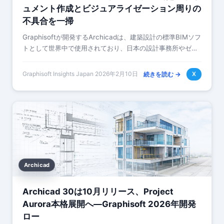
ュメント作成とビジュアライゼーション周りの
不具合を一掃
Graphisoftが開発するArchicadは、建築設計の標準BIMソフ
トとして世界中で使用されており、日本の設計事務所やゼネ
コンの設計部門でも導入が進んでいます。BIMプロジェクト
において、ドキュ…
Graphisoft Insights Japan
·
2026年2月10日
続きを読む →
X
Archicad
Archicad 30は10月リリース、Project
Aurora本格展開へ―Graphisoft 2026年開発
ロー