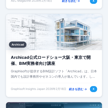
AEC Magazine
·
2026年2月18日
続きを読む →
X
Archicad
Archicad公式ロードショー大阪・東京で開
催、BIM実務者向け講座
Graphisoftが提供するBIM設計ソフト「Archicad」は、日本
国内でも設計事務所やゼネコンの導入が進んでいます。しか
し、BIMの活用レベルはまだ企業や個人によって大きなばら
つきがあるのが実…
Graphisoft Insights Japan
·
2026年2月18日
続きを読む →
X