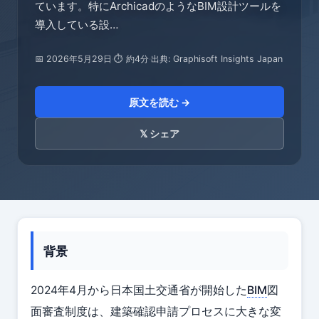
ています。特にArchicadのようなBIM設計ツールを
導入している設…
📅 2026年5月29日
·
⏱ 約4分
·
出典: Graphisoft Insights Japan
原文を読む →
𝕏 シェア
背景
2024年4月から日本国土交通省が開始した
BIM
図
面審査制度は、建築確認申請プロセスに大きな変