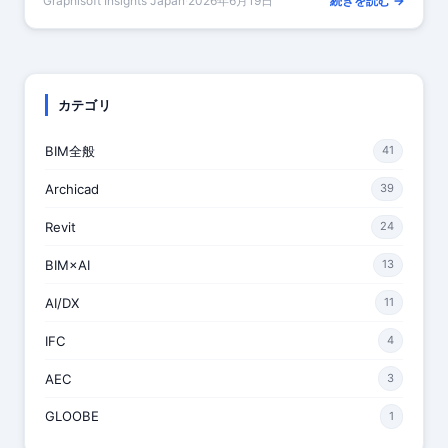
Graphisoft Insights Japan
·
2026年6月19日
続きを読む →
カテゴリ
BIM全般
41
Archicad
39
Revit
24
BIM×AI
13
AI/DX
11
IFC
4
AEC
3
GLOOBE
1