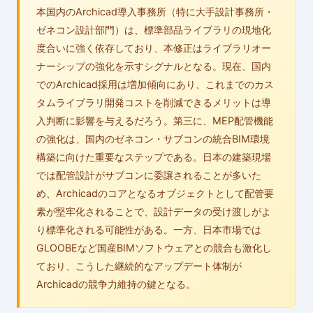
本国内のArchicad導入事務所（特に大手設計事務所・
ゼネコン設計部門）は、標準部品ライブラリの現地化
度合いに強く依存しており、本修正はライブラリオー
ナーシップの強化を示すシグナルとなる。現在、国内
でのArchicad採用は増加傾向にあり、これまでのカス
タムライブラリ開発コストを削減できるメリットは導
入判断に影響を与えるだろう。第三に、MEP配管機能
の強化は、国内のゼネコン・サブコンの統合BIM環境
構築に向けた重要なステップである。日本の建築現場
では配管設計がサブコンに委譲されることが多いた
め、Archicadのコアとなるオブジェクトとして配管要
素が堅牢化されることで、設計データの受け渡しがよ
り標準化される可能性がある。一方、日本市場では
GLOOBEなど国産BIMソフトウェアとの競合も激化し
ており、こうした継続的なアップデート体制が
Archicadの競争力維持の鍵となる。