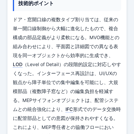
技術的ポイント
ドア・窓開口線の複数タイプ割り当ては、従来の
単一開口線制御から大幅に進化したもので、複合
構成の部品定義がより柔軟になる。MVO機能との
組み合わせにより、平面図と詳細図での異なる表
現を同一オブジェクトから効率的に生成でき、
LOD
（Level of Detail）の段階的設定に対応しやす
くなった。インターフェース再設計は、UI/UXの
観点から障子単位での集中編集を可能にし、大規
模部品（複数障子窓など）の編集負担を軽減す
る。MEPサイフォンオブジェクトは、配管システ
ムとの統合強化により、
IFC
形式でのデータ交換時
に配管部品としての意図が保持されやすくなる。
これにより、MEP専任者との協働フローにおい