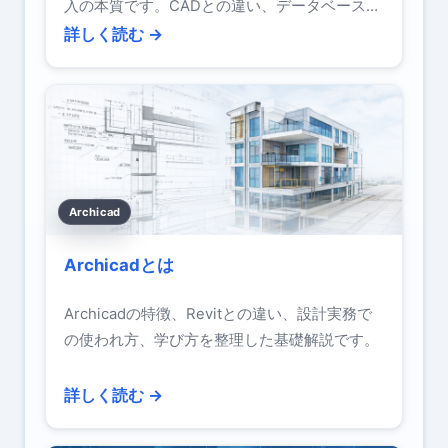
入の本質です。CADとの違い、データベースと
しての構造、実務DXとの関係を整理した基礎
詳しく読む →
解説です。
Archicad
Archicadとは
Archicadの特徴、Revitとの違い、設計実務で
の使われ方、学び方を整理した基礎解説です。
詳しく読む →