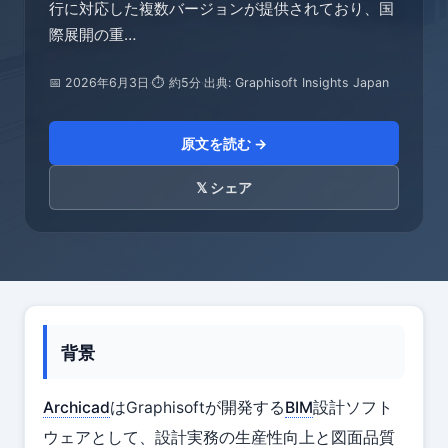
行に対応した複数バージョンが提供されており、国
際展開の重…
📅 2026年6月3日
·
⏱ 約5分
·
出典: Graphisoft Insights Japan
原文を読む →
𝕏 シェア
背景
Archicad
はGraphisoftが開発する
BIM
設計ソフト
ウェアとして、設計実務の生産性向上と図面品質